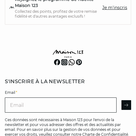
Maison 123
Je m'inscris
Collectez des points, profitez de votre remise
fidélité et d'autres avantages exclusifs !
S'INSCRIRE À LA NEWSLETTER
Email
*
Email
AR
Ces données sont nécessaires à Maison 123 pour l'envoi de la
newsletter et pour vous adresser des offres et des actualités par
email. Pour en savoir plus sur la gestion de vos données et pour
exercer vos droits, veuillez consulter notre
Charte de Confidentialité
.