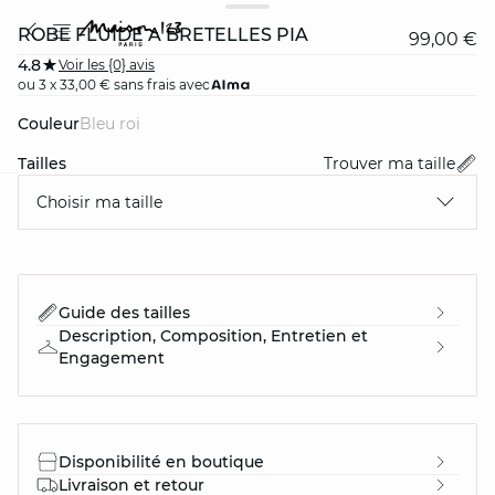
ROBE FLUIDE À BRETELLES PIA
99,00 €
4.8
Voir les {0} avis
ou 3 x 33,00 € sans frais avec
Couleur
bleu roi
Tailles
Trouver ma taille
Choisir ma taille
card
question
Guide des tailles
Description, Composition, Entretien et
Engagement
Disponibilité en boutique
Livraison et retour