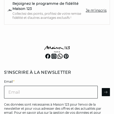
Rejoignez le programme de fidélité
Maison 123
Je m'inscris
Collectez des points, profitez de votre remise
fidélité et d'autres avantages exclusifs !
S'INSCRIRE À LA NEWSLETTER
Email
*
Email
AR
Ces données sont nécessaires à Maison 123 pour l'envoi de la
newsletter et pour vous adresser des offres et des actualités par
email. Pour en savoir plus sur la gestion de vos données et pour