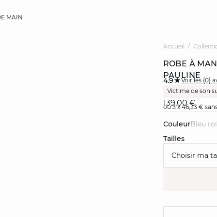
E MAIN
Accueil
Collecti
ROBE À MAN
PAULINE
4.9
Voir les {0} a
Victime de son s
139,00 €
ou 3 x 46,33 € sans
Couleur
bleu roi
Tailles
Choisir ma tai