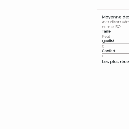
Moyenne des 
Avis clients vér
norme ISO
Taille
Petit
Qualité
0
Confort
0
Les plus réc