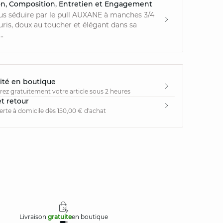
on, Composition, Entretien et Engagement
us séduire par le pull AUXANE à manches 3/4
ris, doux au toucher et élégant dans sa
..
ité en boutique
irez gratuitement votre article sous 2 heures
et retour
ferte à domicile dès 150,00 € d'achat
Livraison
gratuite
en boutique
Retours