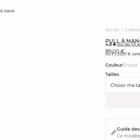
E MAIN
Accueil
Collecti
PULL À MAN
4.8
Voir les {0} a
89,00 €
ou 3 x 29,67 € sans
Couleur
brique
Tailles
Choisir ma tai
Guide des 
Ce modèle