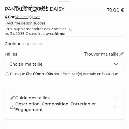
PANTALON LARGE DAISY
79,00 €
4.8
Voir les {0} avis
Victime de son succès
-20% supplémentaires dès 2 articles.
ou 3 x 26,33 € sans frais avec
Couleur
taupe clair
Tailles
Trouver ma taille
card
question
Choisir ma taille
Plus que
0h :
00mn :
00s
pour être livré(e) demain en boutique
Guide des tailles
Description, Composition, Entretien et
Engagement