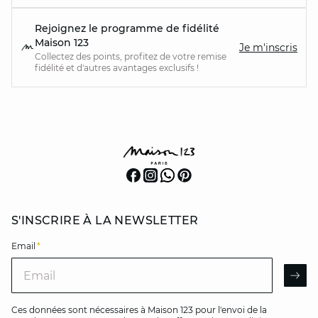
Rejoignez le programme de fidélité
Maison 123
Je m'inscris
Collectez des points, profitez de votre remise
fidélité et d'autres avantages exclusifs !
S'INSCRIRE À LA NEWSLETTER
Email
*
Email
AR
Ces données sont nécessaires à Maison 123 pour l'envoi de la