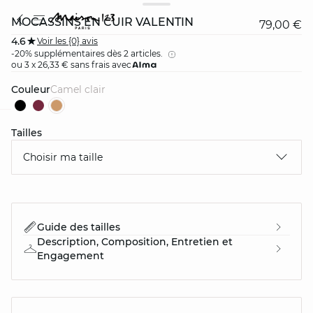
MOCASSINS EN CUIR VALENTIN
79,00 €
4.6
Voir les {0} avis
-20% supplémentaires dès 2 articles.
ou 3 x 26,33 € sans frais avec
Couleur
camel clair
Tailles
card
question
Choisir ma taille
Guide des tailles
Description, Composition, Entretien et
Engagement