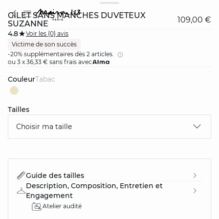
GILET SANS MANCHES DUVETEUX
109,00 €
SUZANNE
4.8
Voir les {0} avis
Victime de son succès
-20% supplémentaires dès 2 articles.
ou 3 x 36,33 € sans frais avec
Couleur
tabac
card
question
Tailles
Choisir ma taille
Guide des tailles
Description, Composition, Entretien et
Engagement
Atelier audité