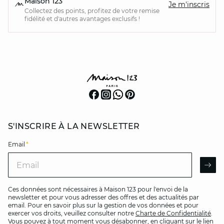
Maison 123
Je m'inscris
Collectez des points, profitez de votre remise
fidélité et d'autres avantages exclusifs !
S'INSCRIRE À LA NEWSLETTER
Email
*
Email
AR
Ces données sont nécessaires à Maison 123 pour l'envoi de la
newsletter et pour vous adresser des offres et des actualités par
email. Pour en savoir plus sur la gestion de vos données et pour
exercer vos droits, veuillez consulter notre
Charte de Confidentialité
.
Vous pouvez à tout moment vous désabonner, en cliquant sur le lien