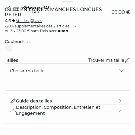
GILET EN LAINE À MANCHES LONGUES
69,00 €
PETER
4.6
Voir les {0} avis
-20% supplémentaires dès 2 articles.
ou 3 x 23,00 € sans frais avec
Couleur
ecru
card
question
Tailles
Trouver ma taille
Choisir ma taille
Guide des tailles
Description, Composition, Entretien et
Engagement