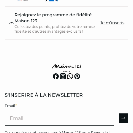
Rejoignez le programme de fidélité
Maison 123
Je m'inscris
Collectez des points, profitez de votre remise
fidélité et d'autres avantages exclusifs !
S'INSCRIRE À LA NEWSLETTER
Email
*
Email
AR
Ces données sont nécessaires à Maison 123 pour l'envoi de la