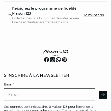
Rejoignez le programme de fidélité
Maison 123
Je m'inscris
Collectez des points, profitez de votre remise
fidélité et d'autres avantages exclusifs !
S'INSCRIRE À LA NEWSLETTER
Email
*
Email
AR
Ces données sont nécessaires à Maison 123 pour l'envoi de la
newsletter et pour vous adresser des offres et des actualités par