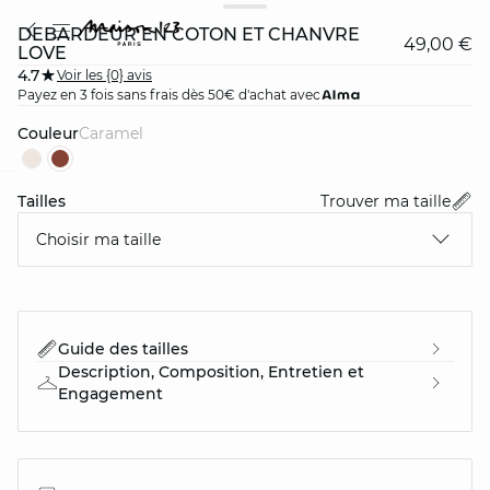
DÉBARDEUR EN COTON ET CHANVRE
49,00 €
LOVE
4.7
Voir les {0} avis
Payez en 3 fois sans frais dès 50€ d'achat avec
Couleur
caramel
Tailles
Trouver ma taille
card
question
Choisir ma taille
Guide des tailles
Description, Composition, Entretien et
Engagement