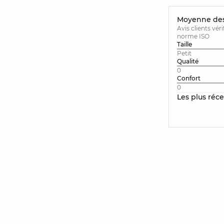
Moyenne des 
Avis clients vér
norme ISO
Taille
Petit
Qualité
0
Confort
0
Les plus réc