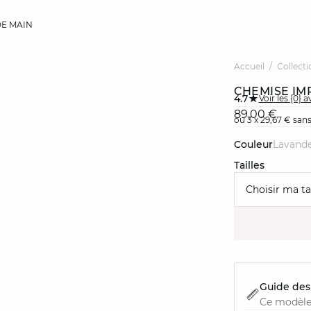
E MAIN
Accueil
Collecti
CHEMISE IM
4.7
Voir les {0} a
89,00 €
ou 3 x 29,67 € sans
Couleur
lavand
Tailles
Choisir ma tai
Guide des 
Ce modèle