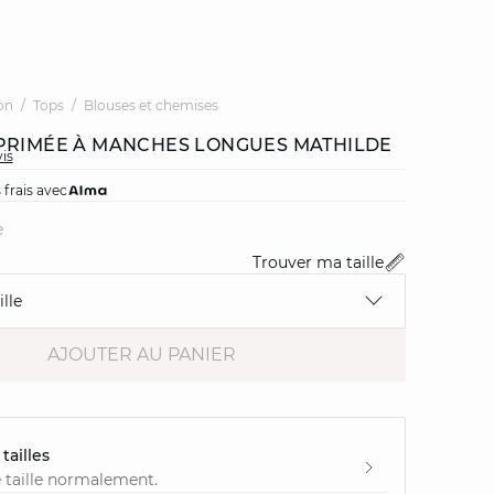
on
Tops
Blouses et chemises
PRIMÉE À MANCHES LONGUES MATHILDE
vis
 frais avec
e
Trouver ma taille
lle
AJOUTER AU PANIER
tailles
 taille normalement.