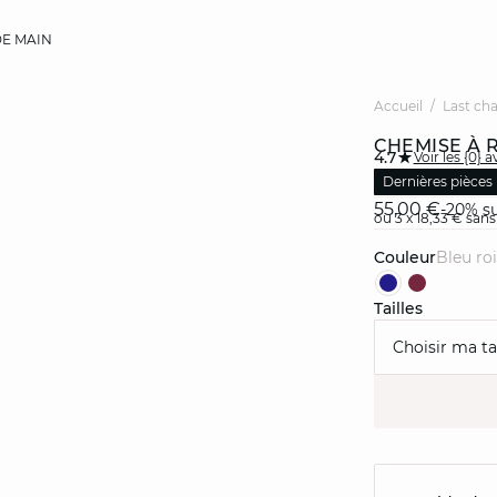
E MAIN
Accueil
Last ch
CHEMISE À 
4.7
Voir les {0} a
Dernières pièces
55,00 €
-20% su
ou 3 x 18,33 € sans
Couleur
bleu roi
Tailles
Choisir ma tai