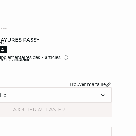
ance
RAYURES PASSY
vis
pplémentaires dès 2 articles.
 frais avec
Trouver ma taille
lle
AJOUTER AU PANIER