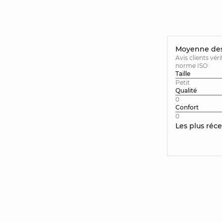
Moyenne des 
Avis clients vér
norme ISO
Taille
Petit
Qualité
0
Confort
0
Les plus réc