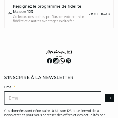
Rejoignez le programme de fidélité
Maison 123
Je m'inscris
Collectez des points, profitez de votre remise
fidélité et d'autres avantages exclusifs !
S'INSCRIRE À LA NEWSLETTER
Email
*
Email
AR
Ces données sont nécessaires à Maison 123 pour l'envoi de la
newsletter et pour vous adresser des offres et des actualités par