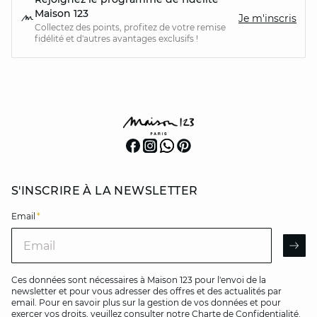
Maison 123
Je m'inscris
Collectez des points, profitez de votre remise
fidélité et d'autres avantages exclusifs !
S'INSCRIRE À LA NEWSLETTER
Email
*
Email
AR
Ces données sont nécessaires à Maison 123 pour l'envoi de la
newsletter et pour vous adresser des offres et des actualités par
email. Pour en savoir plus sur la gestion de vos données et pour
exercer vos droits, veuillez consulter notre
Charte de Confidentialité
.