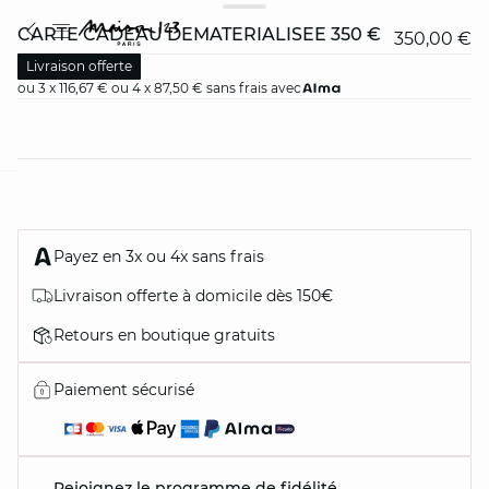
CARTE CADEAU DÉMATÉRIALISÉE 350 €
350,00 €
Livraison offerte
ou 3 x 116,67 € ou 4 x 87,50 € sans frais avec
card
question
Payez en 3x ou 4x sans frais
Livraison offerte à domicile dès 150€
Retours en boutique gratuits
Paiement sécurisé
Rejoignez le programme de fidélité