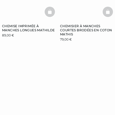
BASKETFULL
BAS
CHEMISE IMPRIMÉE À
CHEMISIER À MANCHES
MANCHES LONGUES MATHILDE
COURTES BRODÉES EN COTON
MATHIS
89,00 €
79,00 €