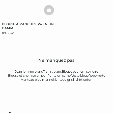
BASKETFULL
BLOUSE À MANCHES 3/4 EN LIN
DAMIA
89,00 €
Ne manquez pas
Jean femme blanc
T-shirt blanc
Blouse et chemise noire
Blouse et chemise en jean
Pantalon camel
Veste bleue
Robe verte
Manteau bleu marine
Manteau gris
T-shirt coton