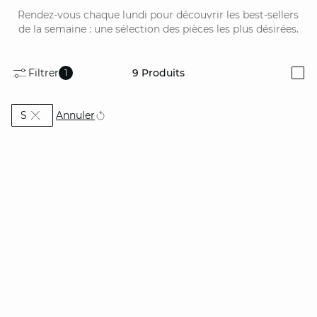
Rendez-vous chaque lundi pour découvrir les best-sellers
de la semaine : une sélection des pièces les plus désirées.
Filtrer
9
Produits
1
i
Actuellement affiné par Taille: S
Annuler
S