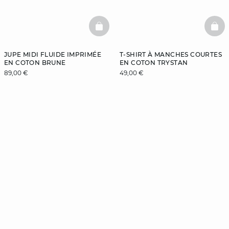
BASKETFULL
BAS
JUPE MIDI FLUIDE IMPRIMÉE
T-SHIRT À MANCHES COURTES
EN COTON BRUNE
EN COTON TRYSTAN
89,00 €
49,00 €