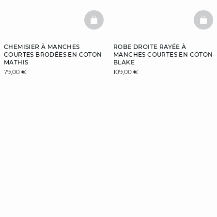
BASKETFULL
BAS
CHEMISIER À MANCHES
ROBE DROITE RAYÉE À
COURTES BRODÉES EN COTON
MANCHES COURTES EN COTON
MATHIS
BLAKE
79,00 €
109,00 €