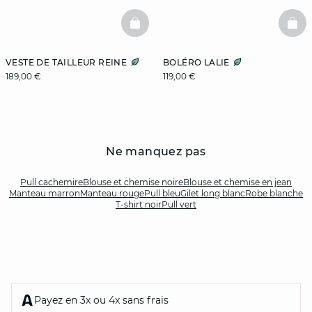
BASKETFULL
BAS
VESTE DE TAILLEUR REINE
BOLÉRO LALIE
189,00 €
119,00 €
Ne manquez pas
Pull cachemire
Blouse et chemise noire
Blouse et chemise en jean
Manteau marron
Manteau rouge
Pull bleu
Gilet long blanc
Robe blanche
T-shirt noir
Pull vert
Payez en 3x ou 4x sans frais