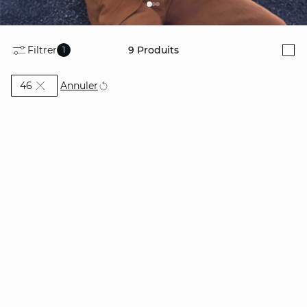
Filtrer
9
Produits
1
i
Actuellement affiné par Taille: 46
Annuler
46