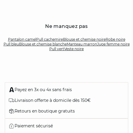
Ne manquez pas
Pantalon camel
Pull cachemire
Blouse et chemise noire
Robe noire
Pull bleu
Blouse et chemise blanche
Manteau marron
Jupe femme noire
Pull vert
Veste noire
Payez en 3x ou 4x sans frais
Livraison offerte à domicile dès 150€
Retours en boutique gratuits
Paiement sécurisé