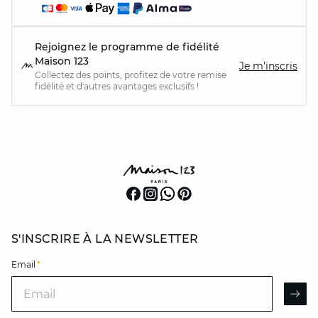
Rejoignez le programme de fidélité
Maison 123
Je m'inscris
Collectez des points, profitez de votre remise
fidélité et d'autres avantages exclusifs !
S'INSCRIRE À LA NEWSLETTER
Email
*
Email
AR