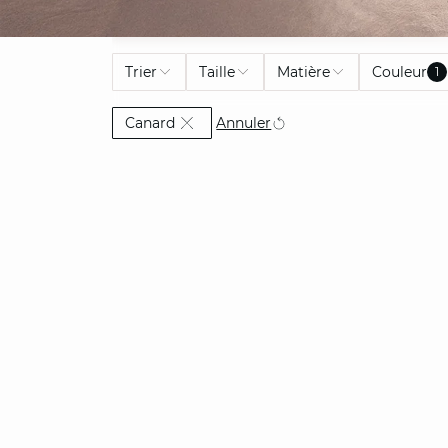
Trier
Taille
Matière
Couleur
1
Actuellement affiné par Couleur: Cana
Annuler
Canard