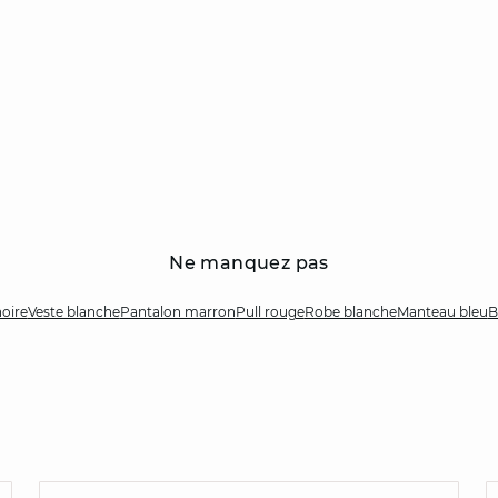
Ne manquez pas
oire
Veste blanche
Pantalon marron
Pull rouge
Robe blanche
Manteau bleu
B