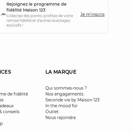
Rejoignez le programme de
fidélité Maison 123
Je m'inscris
Collectez des points, profitez de votre
remise fidélité et d'autres avantages
exclusifs !
ICES
LA MARQUE
Qui sommes-nous ?
e de fidélité
Nos engagements
es
Seconde vie by Maison 123
cadeaux
In the mood for
& conseils
Outlet
Nous rejoindre
pp