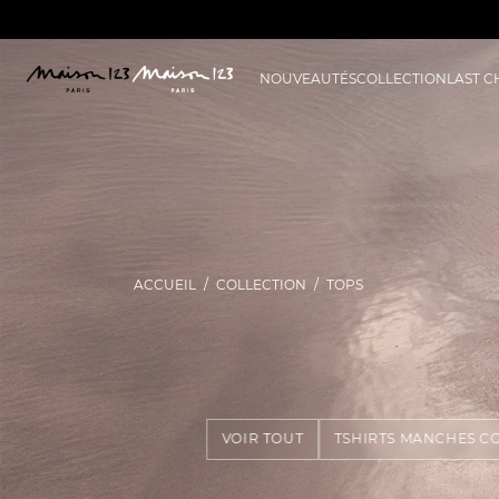
NOUVEAUTÉS
COLLECTION
LAST 
ACCUEIL
COLLECTION
TOPS
VOIR TOUT
TSHIRTS MANCHES C