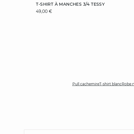
Ajouter au panier
T-SHIRT À MANCHES 3/4 TESSY
49,00 €
XS
S
M
L
XL
Pull cachemire
T-shirt blanc
Robe n