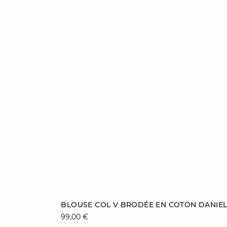
Ajouter au panier
BLOUSE COL V BRODÉE EN COTON DANIE
99,00 €
34
36
38
40
42