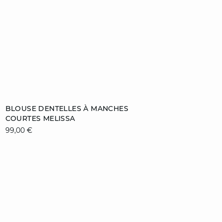
Ajouter au panier
BLOUSE DENTELLES À MANCHES
COURTES MELISSA
34
36
38
40
99,00 €
42
video