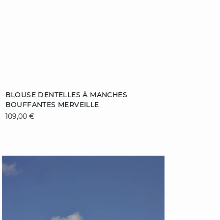
Ajouter au panier
BLOUSE DENTELLES À MANCHES
DÉCOUVREZ
BOUFFANTES MERVEILLE
34
36
38
40
109,00 €
42
44
46