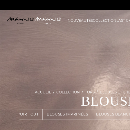
NOUVEAUTÉS
COLLECTION
LAST 
ACCUEIL
COLLECTION
TOPS
BLOUSES ET CH
BLOUS
VOIR TOUT
BLOUSES IMPRIMÉES
BLOUSES BLANC