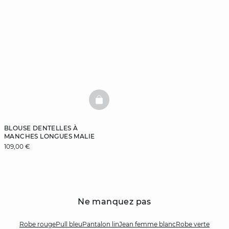
BASKETFULL
BLOUSE DENTELLES À
MANCHES LONGUES MALIE
109,00 €
Ne manquez pas
Robe rouge
Pull bleu
Pantalon lin
Jean femme blanc
Robe verte