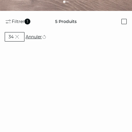
Filtrer
5
Produits
1
i
Actuellement affiné par Taille: 34
Annuler
34