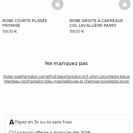
BASKETFULL
BAS
ROBE COURTE PLISSÉE
ROBE DROITE À CARREAUX
PROMISE
COL LAVALLIÈRE PARSY
159,00 €
159,00 €
Ne manquez pas
Robe rose
Pantalon camel
Pull bleu
Pantalon lin
T-shirt coton
Veste bleue
Manteau noir
Pantalon bleu marine
Blouse et chemise noire
Veste noire
Payez en 3x ou 4x sans frais
Livraison offerte à domicile dès 150€