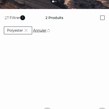
Filtrer
2
Produits
1
i
Actuellement affiné par Matière: Polyester
Annuler
Polyester