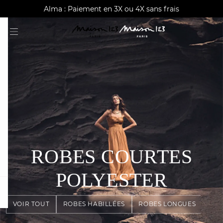
AGUA : Découvrez notre nouvelle collection
Alma : Paiement en 3X ou 4X sans frais
Livraison offerte à domicile dès 150€
ROBES COURTES
POLYESTER
card
question
VOIR TOUT
ROBES HABILLÉES
ROBES LONGUES
ROB