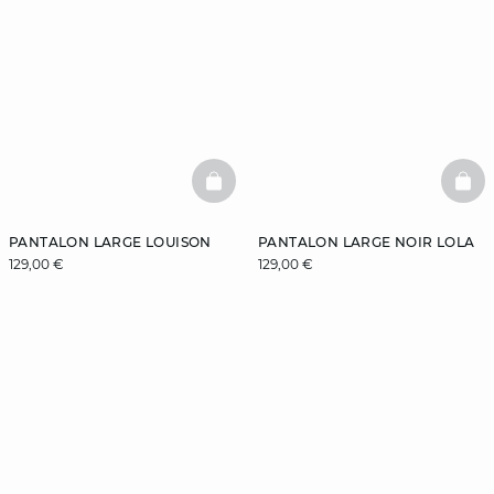
BASKETFULL
BAS
PANTALON LARGE LOUISON
PANTALON LARGE NOIR LOLA
129,00 €
129,00 €