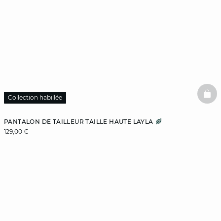
BAS
Collection habillée
PANTALON DE TAILLEUR TAILLE HAUTE LAYLA
129,00 €