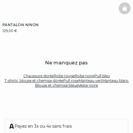
BAS
PANTALON NINON
129,00 €
Ne manquez pas
Chaussure dorée
Robe rouge
Robe noire
Pull bleu
T-shirts, blouse et chemise dorée
Pull rose
Manteau vert
Manteau blanc
Blouse et chemise bleue
Veste noire
Payez en 3x ou 4x sans frais