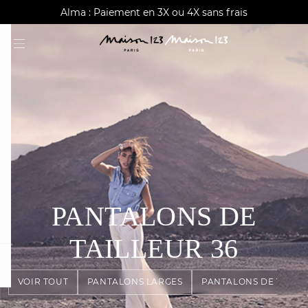
AGUA : Découvrez notre nouvelle collection
Alma : Paiement en 3X ou 4X sans frais
Livraison offerte à domicile dès 150€
PANTALONS DE
TAILLEUR
36
card
question
VOIR TOUT
PANTALONS LARGES
PANTALONS DE TAILL