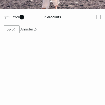
Filtrer
7
Produits
1
i
Actuellement affiné par Taille: 36
Annuler
36