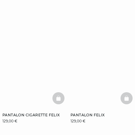
BASKETFULL
BAS
PANTALON CIGARETTE FELIX
PANTALON FELIX
129,00 €
129,00 €