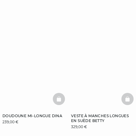
BASKETFULL
BAS
DOUDOUNE MI-LONGUE DINA
VESTE À MANCHES LONGUES
EN SUÈDE BETTY
239,00 €
329,00 €