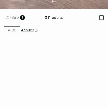
Filtrer
3
Produits
1
i
Actuellement affiné par Taille: 36
Annuler
36