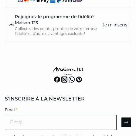
Rejoignez le programme de fidélité
Maison 123
Je m'inscris
Collectez des points, profitez de votre remise
fidélité et d'autres avantages exclusifs !
S'INSCRIRE À LA NEWSLETTER
Email
*
Email
AR