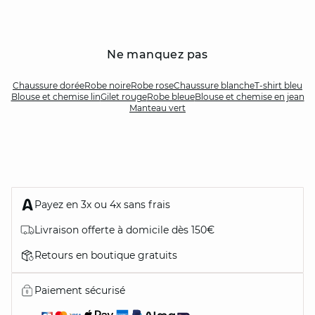
Ne manquez pas
Chaussure dorée
Robe noire
Robe rose
Chaussure blanche
T-shirt bleu
Blouse et chemise lin
Gilet rouge
Robe bleue
Blouse et chemise en jean
Manteau vert
Payez en 3x ou 4x sans frais
Livraison offerte à domicile dès 150€
Retours en boutique gratuits
Paiement sécurisé