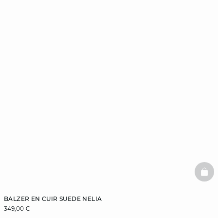
BAS
BALZER EN CUIR SUEDE NELIA
349,00 €