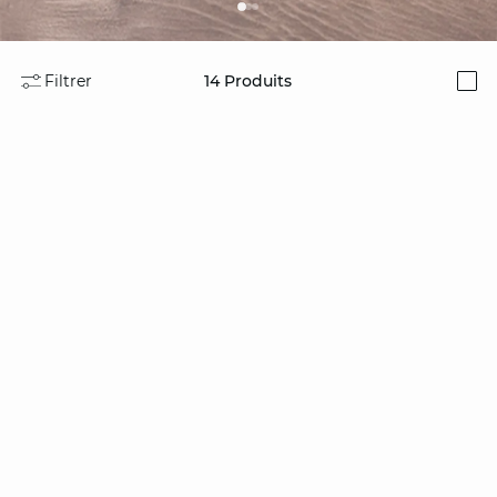
Filtrer
14
Produits
i