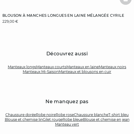
BAS
BLOUSON À MANCHES LONGUES EN LAINE MÉLANGÉE CYRILE
229,00 €
Découvrez aussi
Manteaux longs
Manteaux courts
Manteaux en laine
Manteaux noirs
Manteaux Mi-Saison
Manteaux et blousons en cuir
Ne manquez pas
Chaussure dorée
Robe noire
Robe rose
Chaussure blanche
T-shirt bleu
Blouse et chemise lin
Gilet rouge
Robe bleue
Blouse et chemise en jean
Manteau vert