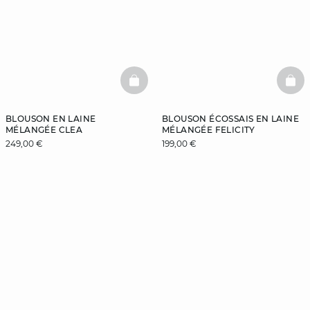
BASKETFULL
BAS
BLOUSON EN LAINE
BLOUSON ÉCOSSAIS EN LAINE
MÉLANGÉE CLEA
MÉLANGÉE FELICITY
249,00 €
199,00 €