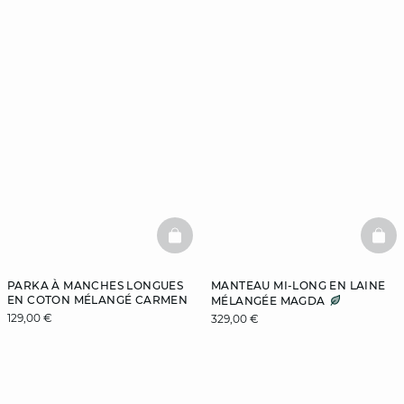
BASKETFULL
BAS
PARKA À MANCHES LONGUES
MANTEAU MI-LONG EN LAINE
EN COTON MÉLANGÉ CARMEN
MÉLANGÉE MAGDA
129,00 €
329,00 €