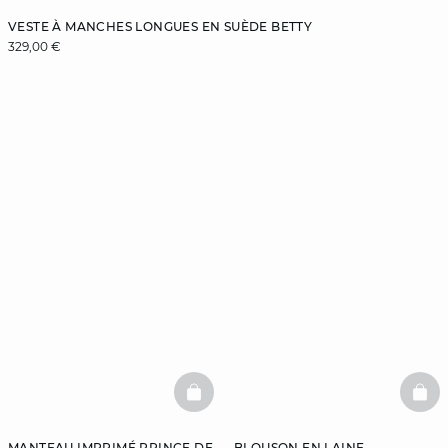
VESTE À MANCHES LONGUES EN SUÈDE BETTY
329,00 €
BASKETFULL
BAS
MANTEAU IMPRIMÉ PRINCE DE
BLOUSON EN LAINE