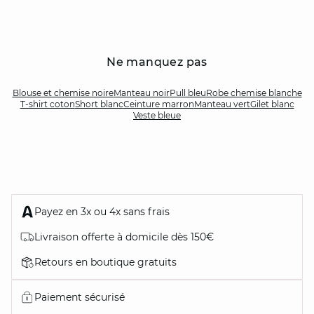
Ne manquez pas
Blouse et chemise noire
Manteau noir
Pull bleu
Robe chemise blanche
T-shirt coton
Short blanc
Ceinture marron
Manteau vert
Gilet blanc
Veste bleue
Payez en 3x ou 4x sans frais
Livraison offerte à domicile dès 150€
Retours en boutique gratuits
Paiement sécurisé