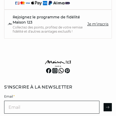
Rejoignez le programme de fidélité
Maison 123
Je m'inscris
Collectez des points, profitez de votre remise
fidélité et d'autres avantages exclusifs !
S'INSCRIRE À LA NEWSLETTER
Email
*
Email
AR