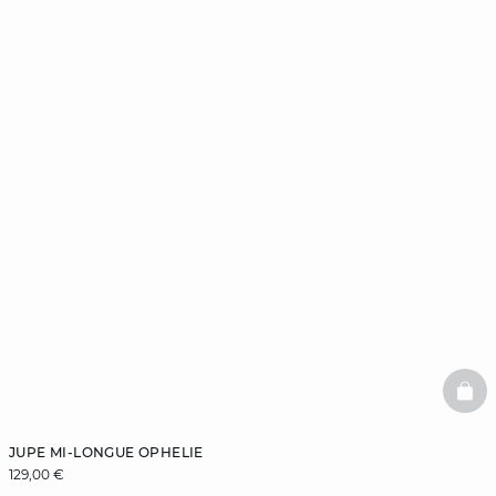
BAS
JUPE MI-LONGUE OPHELIE
129,00 €