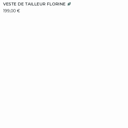
Ajouter au panier
VESTE DE TAILLEUR FLORINE
199,00 €
34
36
38
40
42
44
46