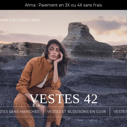
AGUA : Découvrez notre nouvelle collection
Alma : Paiement en 3X ou 4X sans frais
Livraison offerte à domicile dès 150€
CHANCE
SECONDE MAIN
VESTES
42
STES SANS MANCHES
VESTES ET BLOUSONS EN CUIR
VESTE