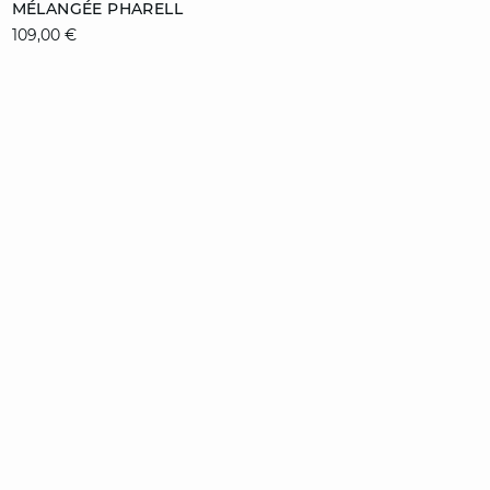
MÉLANGÉE PHARELL
34
36
38
40
109,00 €
42
44