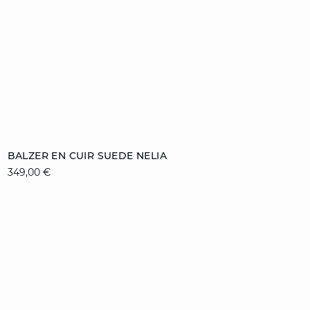
Ajouter au panier
BALZER EN CUIR SUEDE NELIA
349,00 €
36
38
40
42
44