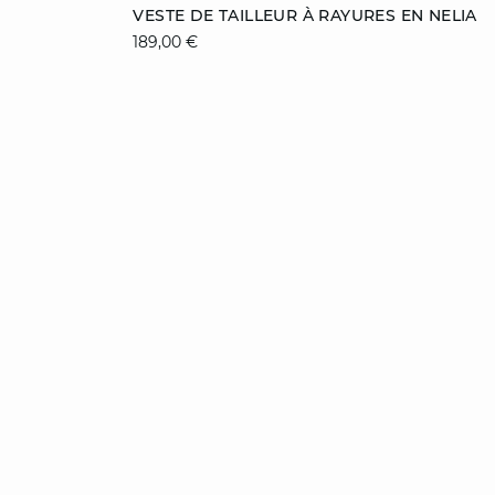
Ajouter au panier
VESTE DE TAILLEUR À RAYURES EN NELIA
189,00 €
36
38
40
42
44