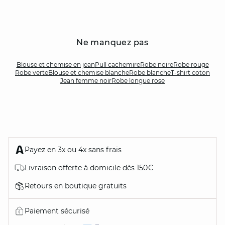
Ne manquez pas
Blouse et chemise en jean
Pull cachemire
Robe noire
Robe rouge
Robe verte
Blouse et chemise blanche
Robe blanche
T-shirt coton
Jean femme noir
Robe longue rose
Payez en 3x ou 4x sans frais
Livraison offerte à domicile dès 150€
Retours en boutique gratuits
Paiement sécurisé