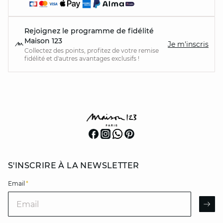
Rejoignez le programme de fidélité
Maison 123
Je m'inscris
Collectez des points, profitez de votre remise
fidélité et d'autres avantages exclusifs !
S'INSCRIRE À LA NEWSLETTER
Email
*
Email
AR