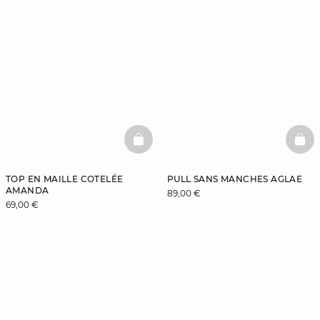
BASKETFULL
BAS
TOP EN MAILLE COTELÉE
PULL SANS MANCHES AGLAE
AMANDA
89,00 €
69,00 €