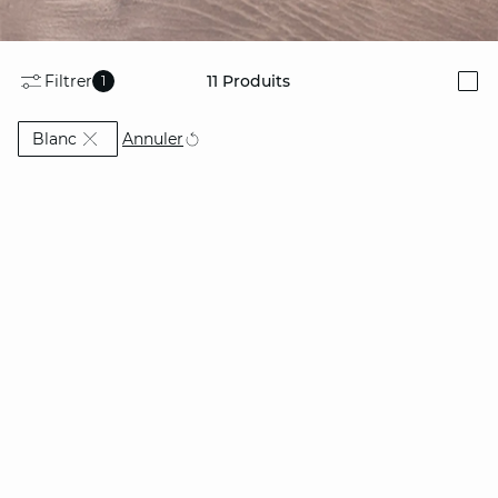
Filtrer
11
Produits
1
i
Actuellement affiné par Couleur: Blanc
Annuler
Blanc