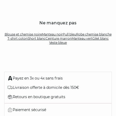
Ne manquez pas
Blouse et chemise noire
Manteau noir
Pull bleu
Robe chemise blanche
T-shirt coton
Short blanc
Ceinture marron
Manteau vert
Gilet blanc
Veste bleue
Payez en 3x ou 4x sans frais
Livraison offerte à domicile dès 150€
Retours en boutique gratuits
Paiement sécurisé