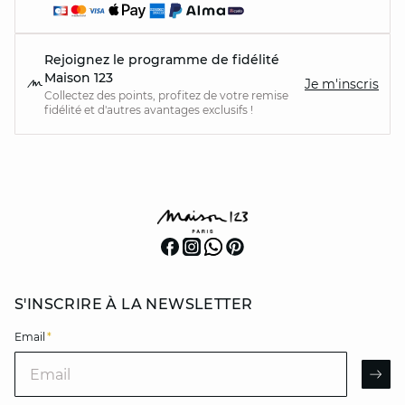
Rejoignez le programme de fidélité
Maison 123
Je m'inscris
Collectez des points, profitez de votre remise
fidélité et d'autres avantages exclusifs !
S'INSCRIRE À LA NEWSLETTER
Email
*
Email
AR